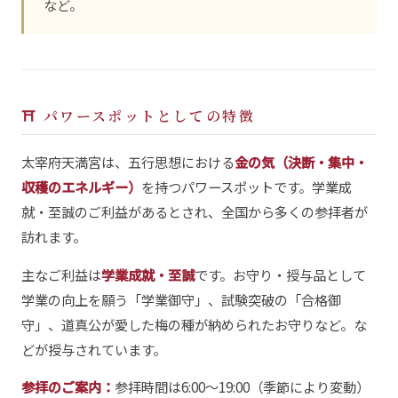
など。
⛩ パワースポットとしての特徴
太宰府天満宮は、五行思想における
金の気（決断・集中・
収穫のエネルギー）
を持つパワースポットです。学業成
就・至誠のご利益があるとされ、全国から多くの参拝者が
訪れます。
主なご利益は
学業成就・至誠
です。お守り・授与品として
学業の向上を願う「学業御守」、試験突破の「合格御
守」、道真公が愛した梅の種が納められたお守りなど。な
どが授与されています。
参拝のご案内：
参拝時間は6:00〜19:00（季節により変動）