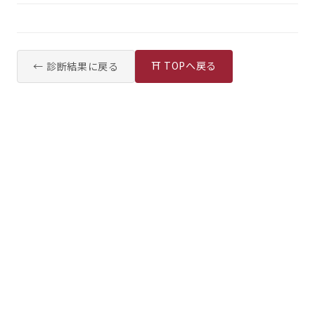
⛩ TOPへ戻る
← 診断結果に戻る