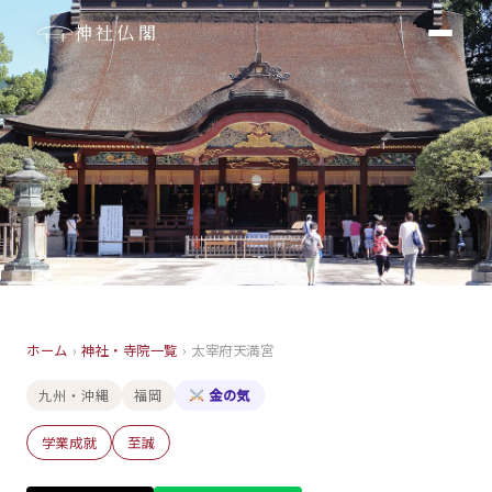
神社仏閣
神社
ホーム
›
神社・寺院一覧
›
太宰府天満宮
太宰府天満宮
九州・沖縄
福岡
金の気
福岡
学業成就
至誠