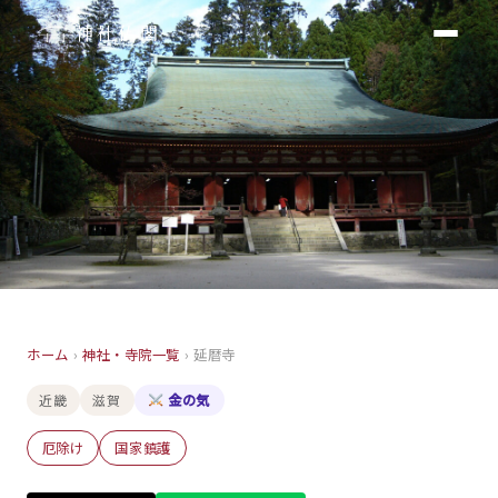
神社仏閣
寺院
ホーム
›
神社・寺院一覧
›
延暦寺
延暦寺
近畿
滋賀
金の気
滋賀
厄除け
国家鎮護