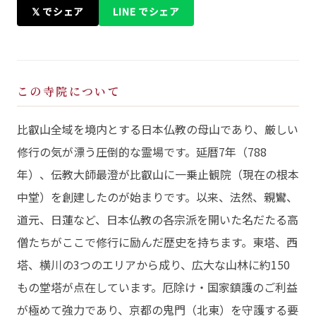
𝕏 でシェア
LINE でシェア
この寺院について
比叡山全域を境内とする日本仏教の母山であり、厳しい
修行の気が漂う圧倒的な霊場です。延暦7年（788
年）、伝教大師最澄が比叡山に一乗止観院（現在の根本
中堂）を創建したのが始まりです。以来、法然、親鸞、
道元、日蓮など、日本仏教の各宗派を開いた名だたる高
僧たちがここで修行に励んだ歴史を持ちます。東塔、西
塔、横川の3つのエリアから成り、広大な山林に約150
もの堂塔が点在しています。厄除け・国家鎮護のご利益
が極めて強力であり、京都の鬼門（北東）を守護する要