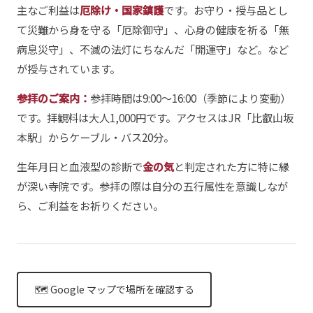
主なご利益は
厄除け・国家鎮護
です。お守り・授与品とし
て災難から身を守る「厄除御守」、心身の健康を祈る「無
病息災守」、不滅の法灯にちなんだ「開運守」など。など
が授与されています。
参拝のご案内：
参拝時間は9:00〜16:00（季節により変動）
です。拝観料は大人1,000円です。アクセスはJR「比叡山坂
本駅」からケーブル・バス20分。
生年月日と血液型の診断で
金の気
と判定された方に特に縁
が深い寺院です。参拝の際は自分の五行属性を意識しなが
ら、ご利益をお祈りください。
🗺 Google マップで場所を確認する