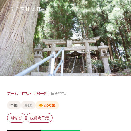
神社仏閣
神社
ホーム
›
神社・寺院一覧
›
白兎神社
白兎神社
中国
鳥取
火の気
鳥取
縁結び
皮膚病平癒