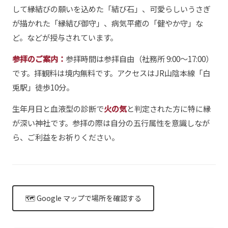
して縁結びの願いを込めた「結び石」、可愛らしいうさぎ
が描かれた「縁結び御守」、病気平癒の「健やか守」な
ど。などが授与されています。
参拝のご案内：
参拝時間は参拝自由（社務所 9:00〜17:00）
です。拝観料は境内無料です。アクセスはJR山陰本線「白
兎駅」徒歩10分。
生年月日と血液型の診断で
火の気
と判定された方に特に縁
が深い神社です。参拝の際は自分の五行属性を意識しなが
ら、ご利益をお祈りください。
🗺 Google マップで場所を確認する