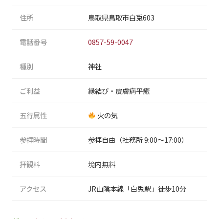
住所
鳥取県鳥取市白兎603
電話番号
0857-59-0047
種別
神社
ご利益
縁結び・皮膚病平癒
五行属性
火の気
参拝時間
参拝自由（社務所 9:00〜17:00）
拝観料
境内無料
アクセス
JR山陰本線「白兎駅」徒歩10分