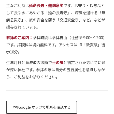
主なご利益は
延命長寿・無病息災
です。お守り・授与品と
して長命水にあやかる「延命長寿守」、病気を退ける「無
病息災守」、旅の安全を願う「交通安全守」など。などが
授与されています。
参拝のご案内：
参拝時間は参拝自由（社務所 9:00〜17:00）
です。拝観料は境内無料です。アクセスはJR「敦賀駅」徒
歩10分。
生年月日と血液型の診断で
土の気
と判定された方に特に縁
が深い神社です。参拝の際は自分の五行属性を意識しなが
ら、ご利益をお祈りください。
🗺 Google マップで場所を確認する