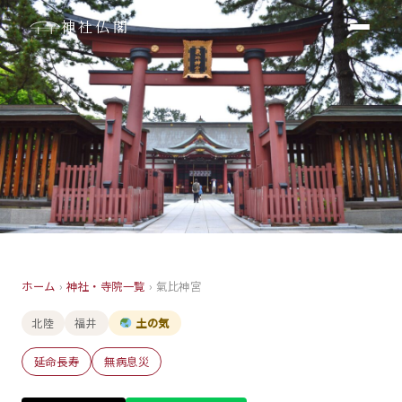
神社仏閣
神社
ホーム
›
神社・寺院一覧
›
氣比神宮
氣比神宮
北陸
福井
土の気
福井
延命長寿
無病息災