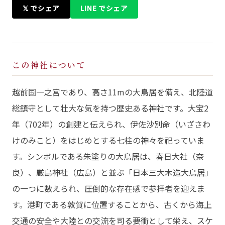
𝕏 でシェア
LINE でシェア
この神社について
越前国一之宮であり、高さ11mの大鳥居を備え、北陸道
総鎮守として壮大な気を持つ歴史ある神社です。大宝2
年（702年）の創建と伝えられ、伊佐沙別命（いざさわ
けのみこと）をはじめとする七柱の神々を祀っていま
す。シンボルである朱塗りの大鳥居は、春日大社（奈
良）、厳島神社（広島）と並ぶ「日本三大木造大鳥居」
の一つに数えられ、圧倒的な存在感で参拝者を迎えま
す。港町である敦賀に位置することから、古くから海上
交通の安全や大陸との交流を司る要衝として栄え、スケ