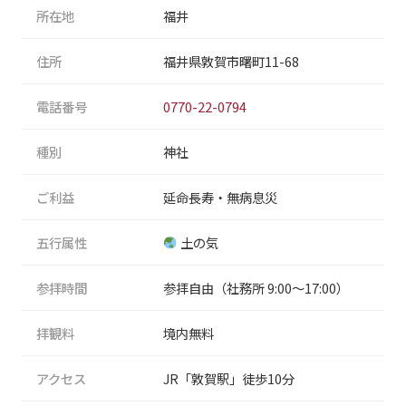
所在地
福井
住所
福井県敦賀市曙町11-68
電話番号
0770-22-0794
種別
神社
ご利益
延命長寿・無病息災
五行属性
土の気
参拝時間
参拝自由（社務所 9:00〜17:00）
拝観料
境内無料
アクセス
JR「敦賀駅」徒歩10分