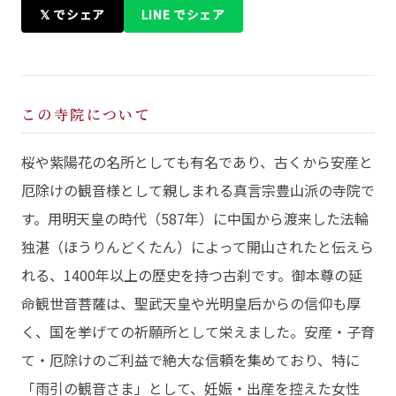
𝕏 でシェア
LINE でシェア
この寺院について
桜や紫陽花の名所としても有名であり、古くから安産と
厄除けの観音様として親しまれる真言宗豊山派の寺院で
す。用明天皇の時代（587年）に中国から渡来した法輪
独湛（ほうりんどくたん）によって開山されたと伝えら
れる、1400年以上の歴史を持つ古刹です。御本尊の延
命観世音菩薩は、聖武天皇や光明皇后からの信仰も厚
く、国を挙げての祈願所として栄えました。安産・子育
て・厄除けのご利益で絶大な信頼を集めており、特に
「雨引の観音さま」として、妊娠・出産を控えた女性