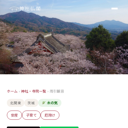
神社仏閣
寺院
ホーム
›
神社・寺院一覧
›
雨引観音
雨引観音
北関東
茨城
木の気
茨城
安産
子育て
厄除け