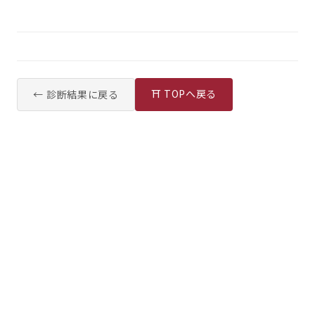
⛩ TOPへ戻る
← 診断結果に戻る