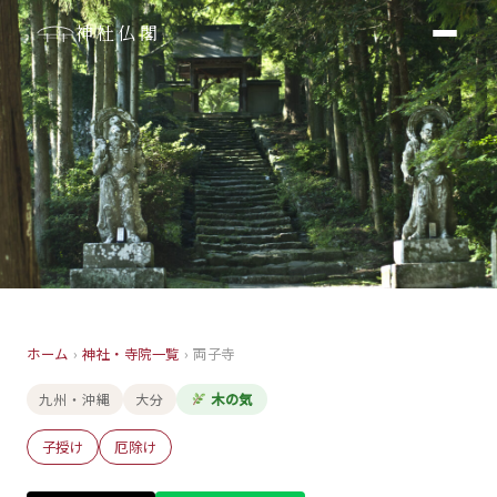
神社仏閣
寺院
ホーム
›
神社・寺院一覧
›
両子寺
両子寺
九州・沖縄
大分
木の気
大分
子授け
厄除け