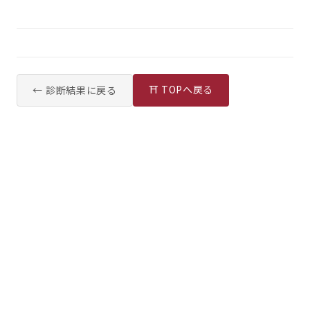
⛩ TOPへ戻る
← 診断結果に戻る