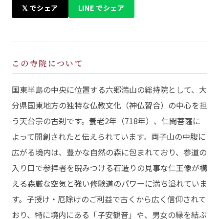
𝕏 でシェア
LINE でシェア
この寺院について
国東半島の中央に位置する六郷満山の総持院として、大
分県国東地方の独特な仏教文化（神仏習合）の中心を担
う天台宗の古刹です。養老2年（718年）、仁聞菩薩に
よって開創されたと伝えられています。両子山の中腹に
広がる境内は、豊かな自然の森に包まれており、参道の
入り口で参拝者を睨みつける石造りの見事な仁王像が構
える森厳な空気と強い修験道のパワーに満ち溢れていま
す。子授け・厄除けのご利益で古くから広く信仰されて
おり、特に境内にある「子安観音」や、男女の縁を結ぶ