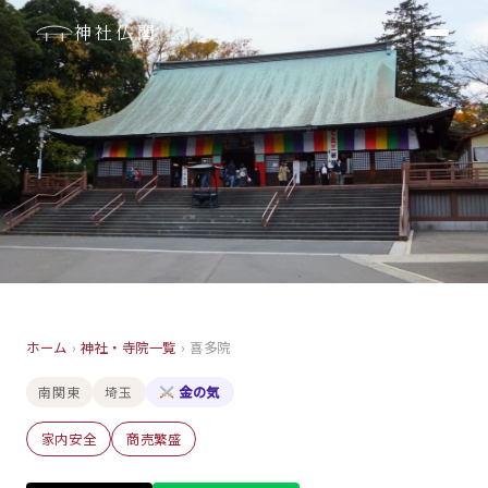
神社仏閣
寺院
ホーム
›
神社・寺院一覧
›
喜多院
喜多院
南関東
埼玉
金の気
埼玉
家内安全
商売繁盛