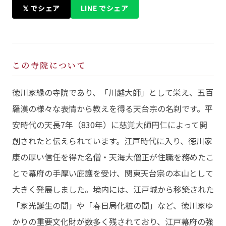
𝕏 でシェア
LINE でシェア
この寺院について
徳川家縁の寺院であり、「川越大師」として栄え、五百
羅漢の様々な表情から教えを得る天台宗の名刹です。平
安時代の天長7年（830年）に慈覚大師円仁によって開
創されたと伝えられています。江戸時代に入り、徳川家
康の厚い信任を得た名僧・天海大僧正が住職を務めたこ
とで幕府の手厚い庇護を受け、関東天台宗の本山として
大きく発展しました。境内には、江戸城から移築された
「家光誕生の間」や「春日局化粧の間」など、徳川家ゆ
かりの重要文化財が数多く残されており、江戸幕府の強