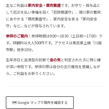
主なご利益は
家内安全・商売繁盛
です。お守り・授与品と
して厄災を払い幸福を招く「厄除開運守」、徳川家の繁栄
にあやかる「商売繁盛守」、家内安全を祈る「家内安全
守」など。などが授与されています。
参拝のご案内：
参拝時間は9:00〜16:30（土日祝〜17:00）で
す。拝観料は大人500円です。アクセスは東武東上線「川越
市駅」徒歩10分。
生年月日と血液型の診断で
金の気
と判定された方に特に縁
が深い寺院です。参拝の際は自分の五行属性を意識しなが
ら、ご利益をお祈りください。
🗺 Google マップで場所を確認する