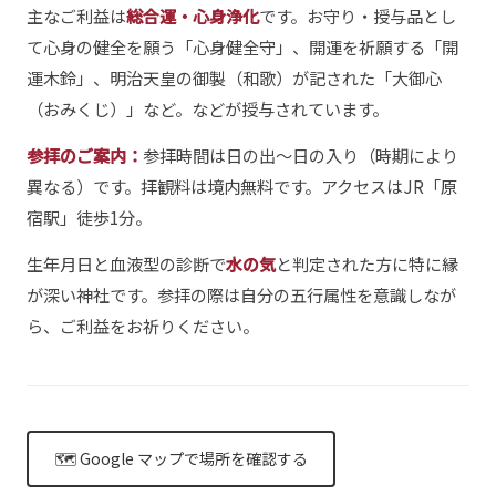
主なご利益は
総合運・心身浄化
です。お守り・授与品とし
て心身の健全を願う「心身健全守」、開運を祈願する「開
運木鈴」、明治天皇の御製（和歌）が記された「大御心
（おみくじ）」など。などが授与されています。
参拝のご案内：
参拝時間は日の出〜日の入り（時期により
異なる）です。拝観料は境内無料です。アクセスはJR「原
宿駅」徒歩1分。
生年月日と血液型の診断で
水の気
と判定された方に特に縁
が深い神社です。参拝の際は自分の五行属性を意識しなが
ら、ご利益をお祈りください。
🗺 Google マップで場所を確認する