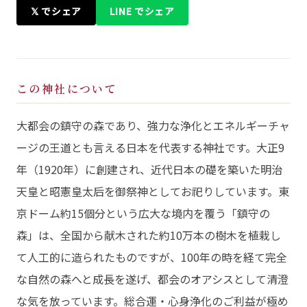
𝕏 でシェア
LINE でシェア
この神社について
大都会の鎮守の森であり、強力な浄化とエネルギーチャ
ージの王道とも言える日本を代表する神社です。大正9
年（1920年）に創建され、近代日本の礎を築いた明治
天皇と昭憲皇太后を御祭神としてお祀りしています。東
京ドーム約15個分という広大な境内を覆う「鎮守の
森」は、全国から献木された約10万本の樹木を植栽し
て人工的に造られたものですが、100年の時を経て完全
な自然の森へと成長を遂げ、都会のオアシスとして清澄
な気を放っています。総合運・心身浄化のご利益が極め