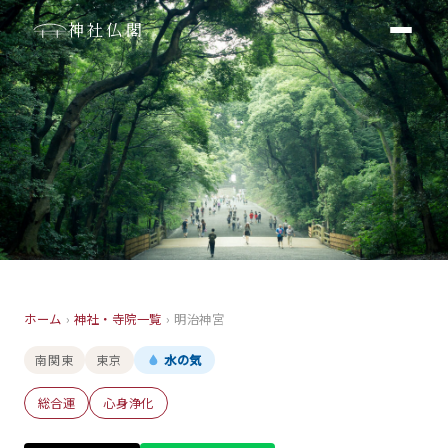
神社仏閣
神社
ホーム
›
神社・寺院一覧
›
明治神宮
明治神宮
南関東
東京
水の気
東京
総合運
心身浄化