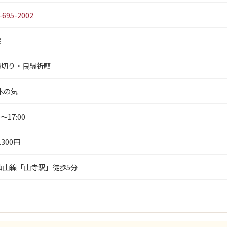
-695-2002
院
縁切り・良縁祈願
木の気
0〜17:00
300円
仙山線「山寺駅」徒歩5分