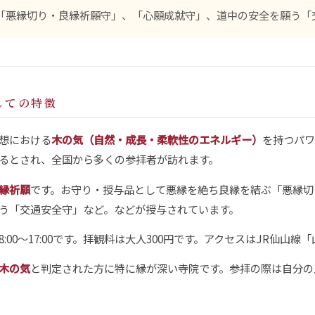
「悪縁切り・良縁祈願守」、「心願成就守」、道中の安全を願う「
しての特徴
想における
木の気（自然・成長・柔軟性のエネルギー）
を持つパワ
るとされ、全国から多くの参拝者が訪れます。
縁祈願
です。お守り・授与品として悪縁を絶ち良縁を結ぶ「悪縁切
う「交通安全守」など。などが授与されています。
:00〜17:00です。拝観料は大人300円です。アクセスはJR仙山線
木の気
と判定された方に特に縁が深い寺院です。参拝の際は自分の