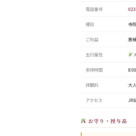
電話番号
023
種別
寺
ご利益
悪
五行属性
参拝時間
8:0
拝観料
大人
アクセス
JR
お守り・授与品