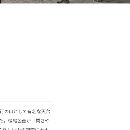
修行の山として有名な天台
した。松尾芭蕉が「閑さや
る険しい山の斜面に大小