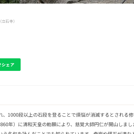
（立石寺）
 でシェア
れ、1000段以上の石段を登ることで煩悩が消滅するとされる
（860年）に清和天皇の勅願により、慈覚大師円仁が開山しま
いう名句を詠んだことでも知られています。奇岩や怪石が連な