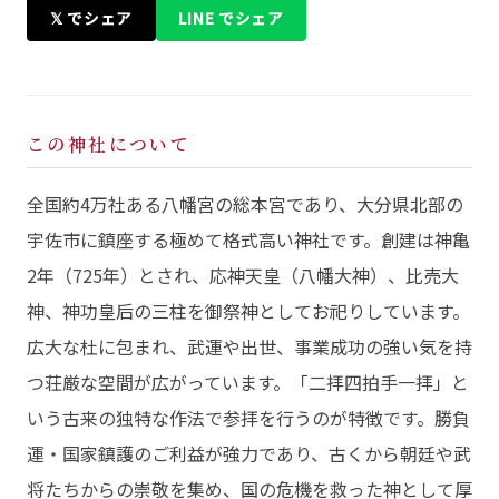
𝕏 でシェア
LINE でシェア
この神社について
全国約4万社ある八幡宮の総本宮であり、大分県北部の
宇佐市に鎮座する極めて格式高い神社です。創建は神亀
2年（725年）とされ、応神天皇（八幡大神）、比売大
神、神功皇后の三柱を御祭神としてお祀りしています。
広大な杜に包まれ、武運や出世、事業成功の強い気を持
つ荘厳な空間が広がっています。「二拝四拍手一拝」と
いう古来の独特な作法で参拝を行うのが特徴です。勝負
運・国家鎮護のご利益が強力であり、古くから朝廷や武
将たちからの崇敬を集め、国の危機を救った神として厚