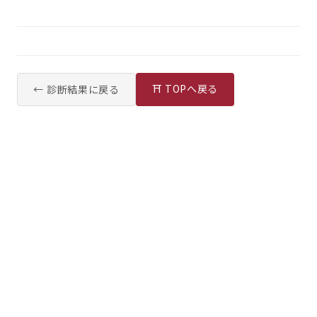
⛩ TOPへ戻る
← 診断結果に戻る