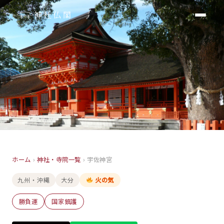
神社仏閣
神社
ホーム
›
神社・寺院一覧
›
宇佐神宮
宇佐神宮
九州・沖縄
大分
火の気
大分
勝負運
国家鎮護